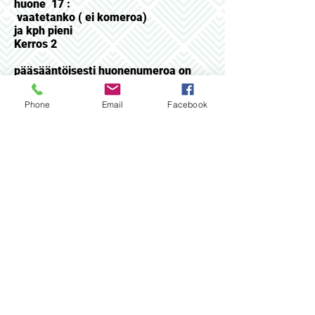
huone 17 :
vaatetanko ( ei komeroa)
ja kph pieni
Kerros 2
pääsääntöisesti huonenumeroa on
mahdotonta määritellä ennakkoon
Phone
Email
Facebook